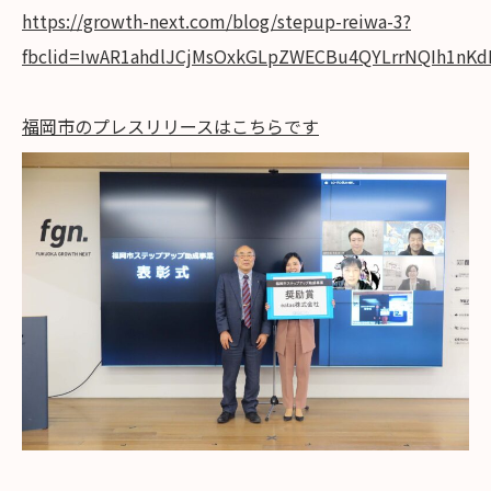
https://growth-next.com/blog/stepup-reiwa-3?
fbclid=IwAR1ahdlJCjMsOxkGLpZWECBu4QYLrrNQIh1nKd
福岡市のプレスリリースはこちらです