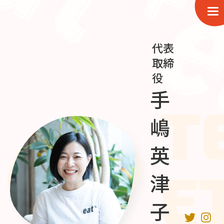
代表
取締
役
手
T
嶋
英
E
津
子