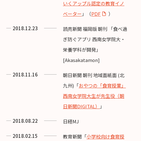
いくアップル認定の教育イノ
ベーター
」（
PDF
）
2018.12.23
読売新聞 福岡版 朝刊 「食べ過
ぎ防ぐアプリ 西南女学院大・
栄養学科が開発」
[Akasakatamon]
2018.11.16
朝日新聞 朝刊 地域面紙面 (北
九州)「
おやつの「食育授業」
西南女学院大生が先生役（朝
日新聞DIGITAL）
」
2018.08.22
日経MJ
2018.02.15
教育新聞「
小学校向け食育授