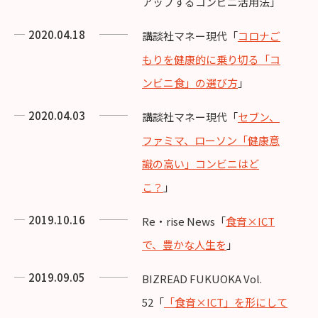
アップするコンビニ活用法」
2020.04.18
講談社マネー現代「
コロナご
もりを健康的に乗り切る「コ
ンビニ食」の選び方
」
2020.04.03
講談社マネー現代「
セブン、
ファミマ、ローソン「健康意
識の高い」コンビニはど
こ？
」
2019.10.16
Re・rise News「
食育×ICT
で、豊かな人生を
」
2019.09.05
BIZREAD FUKUOKA Vol.
52「
「食育×ICT」を形にして